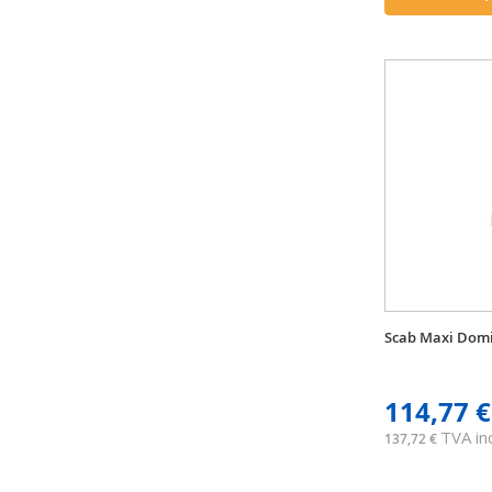
Scab Maxi Domi
114,77 €
TVA inc
137,72 €