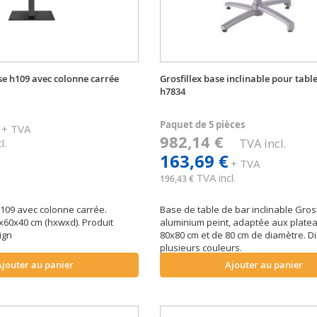
se h109 avec colonne carrée
Grosfillex base inclinable pour tabl
h7834
Paquet de 5 pièces
+ TVA
982,14 €
TVA incl.
l.
163,69 €
+ TVA
TVA incl.
196,43 €
 109 avec colonne carrée.
Base de table de bar inclinable Grosf
60x40 cm (hxwxd). Produit
aluminium peint, adaptée aux plate
ign
80x80 cm et de 80 cm de diamètre. D
plusieurs couleurs.
Ajouter au panier
Ajouter au panier