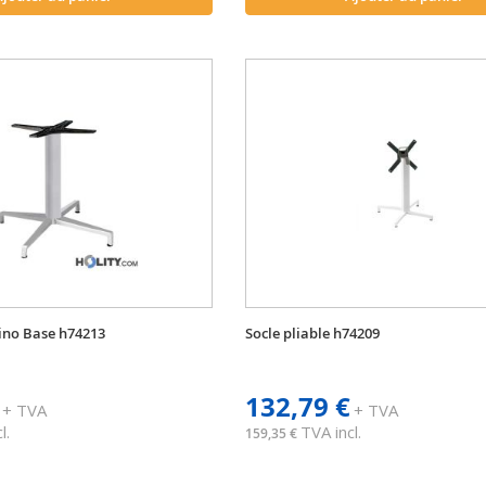
no Base h74213
Socle pliable h74209
132,79 €
+ TVA
+ TVA
l.
TVA incl.
159,35 €