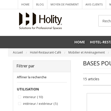
HOME
BLOG
MOYEN DE PAIEMENT
AVIS CLIENTS
N
Che
HOME
HOTEL-RES
Accueil
Hotel-Restaurant-Café
Mobilier et Aménagement
BASES PO
Filtrer par
Affiner la recherche
15
articles
UTILISATION
articles
interieur
10
articles
intérieur / extérieur
5