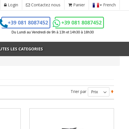
Login
Contactez nous
Panier
French
+39 081 8087452
+39 081 8087452
r
Du Lundi au Vendredi de 9h à 13h et 14h30 à 18h30
UTES LES CATEGORIES
Par
Trier par
ordre
décrois