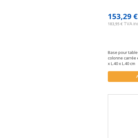
153,29 €
TVA inc
183,95 €
Base pour table
colonne carrée 
x L.40 x L.40 cm