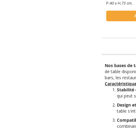
P.40 x H.73 cm.
Nos bases de 
de table dispon
bars, les restau
Caractéristique
Stabilité
qui peut 
Design e
table s'i
Compatib
combinais