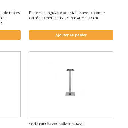
t de tables
Base rectangulaire pour table avec colonne
m de
carrée. Dimensions L.60 x P.40 x H.73 cm.
is.
Ajouter au panier
Socle carré avec ballast h74221