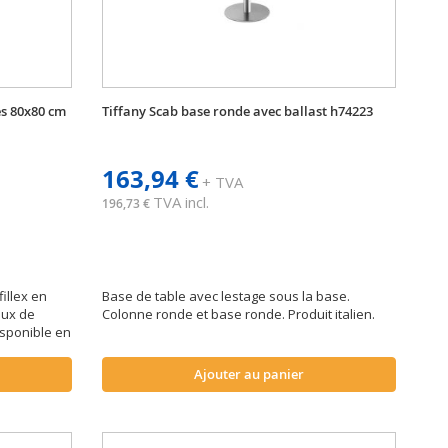
es 80x80 cm
Tiffany Scab base ronde avec ballast h74223
163,94 €
+ TVA
TVA incl.
196,73 €
illex en
Base de table avec lestage sous la base.
aux de
Colonne ronde et base ronde. Produit italien.
isponible en
Ajouter au panier