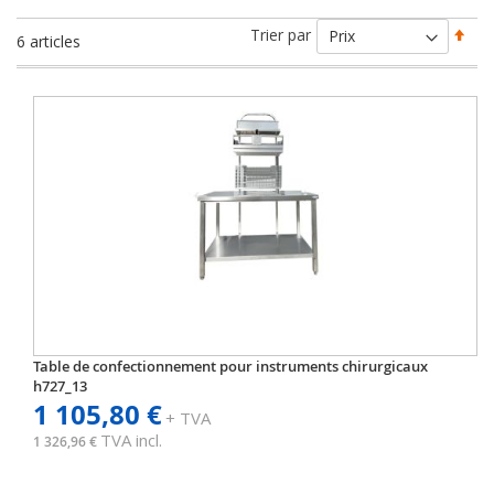
Par
Trier par
6
articles
ord
déc
Table de confectionnement pour instruments chirurgicaux
h727_13
1 105,80 €
+ TVA
TVA incl.
1 326,96 €