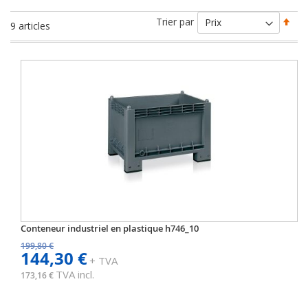
Par
Trier par
9
articles
ord
déc
Conteneur industriel en plastique h746_10
199,80 €
144,30 €
+ TVA
TVA incl.
173,16 €