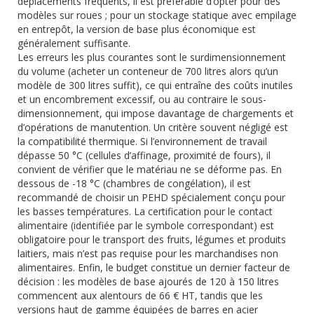
déplacements fréquents, il est préférable d’opter pour des
modèles sur roues ; pour un stockage statique avec empilage
en entrepôt, la version de base plus économique est
généralement suffisante.
Les erreurs les plus courantes sont le surdimensionnement
du volume (acheter un conteneur de 700 litres alors qu’un
modèle de 300 litres suffit), ce qui entraîne des coûts inutiles
et un encombrement excessif, ou au contraire le sous-
dimensionnement, qui impose davantage de chargements et
d’opérations de manutention. Un critère souvent négligé est
la compatibilité thermique. Si l’environnement de travail
dépasse 50 °C (cellules d’affinage, proximité de fours), il
convient de vérifier que le matériau ne se déforme pas. En
dessous de -18 °C (chambres de congélation), il est
recommandé de choisir un PEHD spécialement conçu pour
les basses températures. La certification pour le contact
alimentaire (identifiée par le symbole correspondant) est
obligatoire pour le transport des fruits, légumes et produits
laitiers, mais n’est pas requise pour les marchandises non
alimentaires. Enfin, le budget constitue un dernier facteur de
décision : les modèles de base ajourés de 120 à 150 litres
commencent aux alentours de 66 € HT, tandis que les
versions haut de gamme équipées de barres en acier