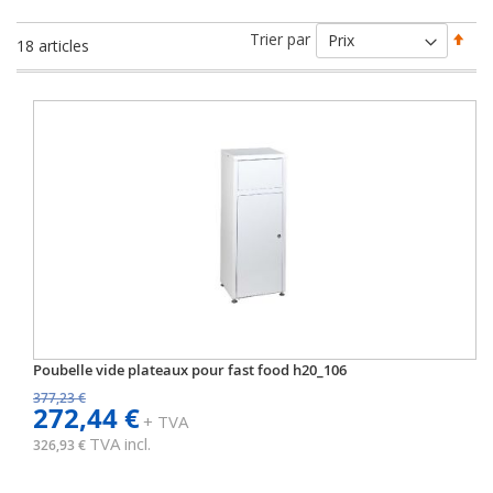
Par
Trier par
18
articles
ord
déc
Poubelle vide plateaux pour fast food h20_106
377,23 €
272,44 €
+ TVA
TVA incl.
326,93 €