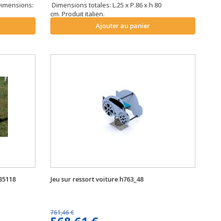
 Dimensions:
Dimensions totales: L.25 x P.86 x h 80
cm. Produit italien.
Ajouter au panier
h35118
Jeu sur ressort voiture h763_48
761,46 €