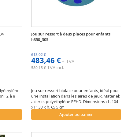
04
Jou sur ressort à deux places pour enfants
h350_305
613,02 €
483,46 €
+ TVA
TVA incl.
580,15 €
olyéthylène
Jeu sur ressort biplace pour enfants, idéal pour
n : 2 à 8
une installation dans les aires de jeux. Materiel:
acier et polyéthylène PEHD. Dimensions : L. 104
x P. 33 x h. 65,5 cm.
Ajouter au panier