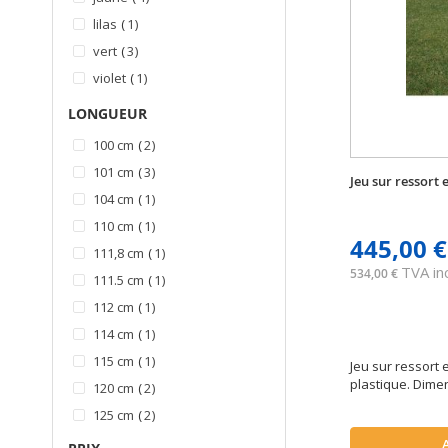
article
lilas
1
articles
vert
3
article
violet
1
LONGUEUR
articles
100 cm
2
articles
101 cm
3
Jeu sur ressort
article
104 cm
1
article
110 cm
1
445,00 €
article
111,8 cm
1
TVA inc
534,00 €
article
111.5 cm
1
article
112 cm
1
article
114 cm
1
article
115 cm
1
Jeu sur ressort 
plastique. Dimen
articles
120 cm
2
articles
125 cm
2
articles
126 cm
2