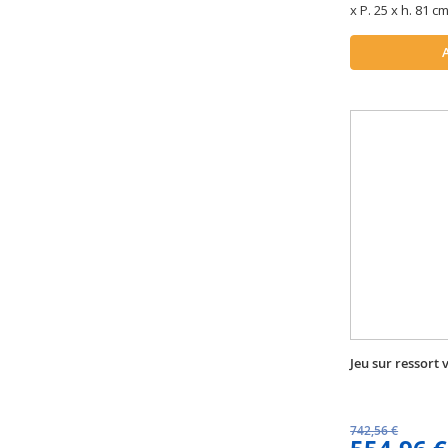
x P. 25 x h. 81 c
Jeu sur ressort
742,56 €