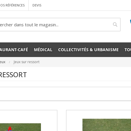
OS RÉFÉRENCES
DEVIS
rcher
Cherche
TAURANT-CAFÉ
MÉDICAL
COLLECTIVITÉS & URBANISME
TO
Jeux
Jeux sur ressort
 RESSORT