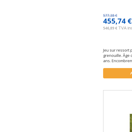
article
85 cm
1
article
85,4
1
577,38 €
455,74 €
articles
86 cm
2
TVA inc
article
546,89 €
87 cm
1
article
88 cm
1
article
91 cm
1
Jeu sur ressort
article
92 cm
1
grenouille. Âge 
article
93,10 cm
1
ans. Encombreme
article
93,9 cm
1
articles
95 cm
4
article
96 cm
1
article
97 cm
1
articles
98 cm
2
articles
99 cm
4