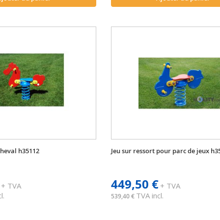
 cheval h35112
Jeu sur ressort pour parc de jeux h3
449,50 €
+ TVA
+ TVA
l.
TVA incl.
539,40 €