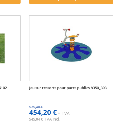
5102
Jeu sur ressorts pour parcs publics h350_303
575,40 €
454,20 €
+ TVA
TVA incl.
545,04 €