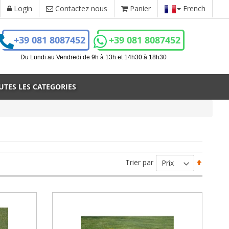
Login
Contactez nous
Panier
French
+39 081 8087452
+39 081 8087452
r
Du Lundi au Vendredi de 9h à 13h et 14h30 à 18h30
UTES LES CATEGORIES
Par
Trier par
ordre
décrois