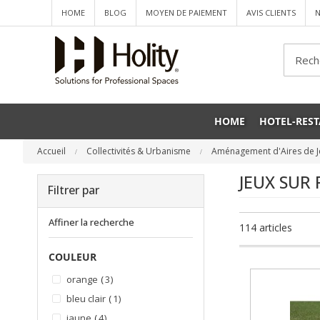
HOME
BLOG
MOYEN DE PAIEMENT
AVIS CLIENTS
N
Che
HOME
HOTEL-RES
Accueil
Collectivités & Urbanisme
Aménagement d'Aires de 
JEUX SUR
Filtrer par
Affiner la recherche
114
articles
COULEUR
articles
orange
3
article
bleu clair
1
articles
jaune
4