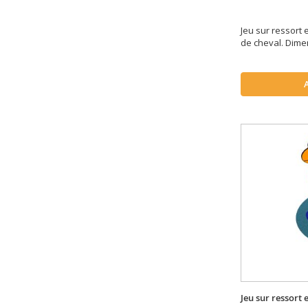
articles
64 cm
3
articles
65 cm
2
Jeu sur ressort 
articles
67 cm
2
de cheval. Dime
articles
68 cm
2
article
69 cm
1
articles
70 cm
2
article
73 cm
1
article
74,3 cm
1
article
75 cm
1
article
76 cm
1
articles
77,5 cm
2
article
78 cm
1
article
79 cm
1
articles
80 cm
6
articles
82 cm
2
articles
83 cm
2
Jeu sur ressort
article
84 cm
1