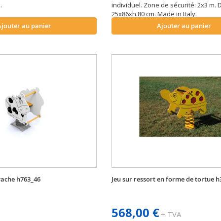
m.
individuel. Zone de sécurité: 2x3 m.
25x86xh.80 cm. Made in Italy.
Ajouter au panier
Ajouter au panier
 vache h763_46
Jeu sur ressort en forme de tortue 
568,00 €
+ TVA