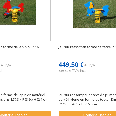
 en forme de lapin h35116
Jeu sur ressort en forme de teckel h
449,50 €
+ TVA
+ TVA
l.
TVA incl.
539,40 €
en forme de lapin en matériel
Jeu sur ressort pour parcs de jeux e
sions: L27.3 x P93.9 x H92.1 cm
polyéthylène en forme de teckel. Di
L27.3 x P93.1 x H80.55 cm
Ajouter au panier
Ajouter au panier