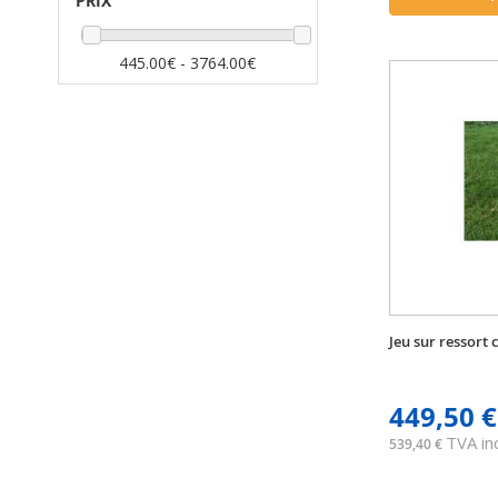
PRIX
article
127 cm
1
article
138 cm
1
445.00€ - 3764.00€
article
163 cm
1
article
189 cm
1
article
21 cm
1
article
23 cm
1
article
268 cm
1
articles
28 cm
2
article
30 cm
1
article
300 cm
1
article
310 cm
1
Jeu sur ressort
article
48,8 cm
1
article
53 cm
1
449,50 €
article
58 cm
1
article
TVA inc
61 cm
1
539,40 €
article
63 cm
1