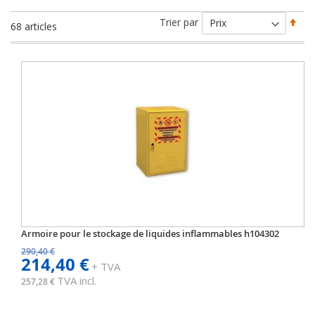
Par
Trier par
68
articles
ord
déc
Armoire pour le stockage de liquides inflammables h104302
290,40 €
214,40 €
+ TVA
TVA incl.
257,28 €