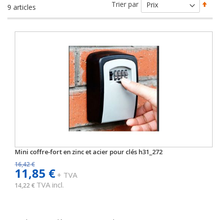
Par
Trier par
9
articles
ord
déc
Mini coffre-fort en zinc et acier pour clés h31_272
16,42 €
11,85 €
+ TVA
TVA incl.
14,22 €