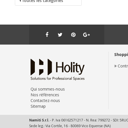
Toutes les categories
Shopp
Contr
Qui sommes-nous
Nos références
Contactez-nous
Sitemap
Namiti S.r.l.
- P. Iva 06162571217 - N. Rea: 799272 - SDI: 5R
Sede leg.: Via Cortile, 16 - 80069 Vico Equense (NA)