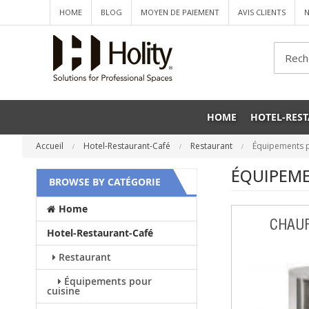
HOME
BLOG
MOYEN DE PAIEMENT
AVIS CLIENTS
N
Che
HOME
HOTEL-RES
Accueil
Hotel-Restaurant-Café
Restaurant
Équipements p
ÉQUIPEME
BROWSE BY CATÉGORIE
Home
CHAUF
Hotel-Restaurant-Café
Restaurant
Équipements pour
cuisine