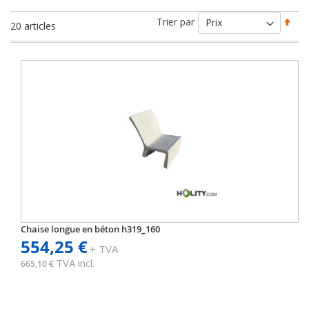
Par
Trier par
20
articles
ord
déc
Chaise longue en béton h319_160
554,25 €
+ TVA
TVA incl.
665,10 €