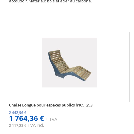
accoudoir. Matériau: bois et acier au carbone.
Chaise Longue pour espaces publics h109_293
2 442,96 €
1 764,36 €
+ TVA
TVA incl.
2 117,23 €