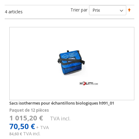
Par
Trier par
4
articles
ord
déc
Sacs isothermes pour échantillons biologiques h991_01
Paquet de 12 pièces
1 015,20 €
TVA incl.
70,50 €
+ TVA
TVA incl.
84,60 €