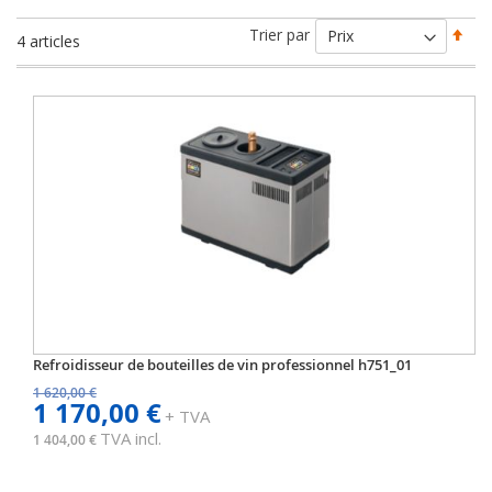
Par
Trier par
4
articles
ord
déc
Refroidisseur de bouteilles de vin professionnel h751_01
1 620,00 €
1 170,00 €
+ TVA
TVA incl.
1 404,00 €