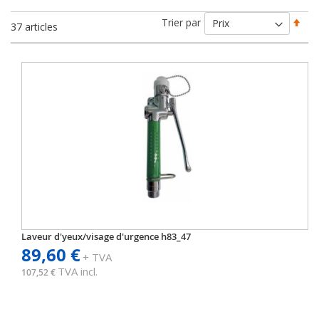
Par
Trier par
37
articles
ord
déc
Laveur d'yeux/visage d'urgence h83_47
89,60 €
+ TVA
TVA incl.
107,52 €