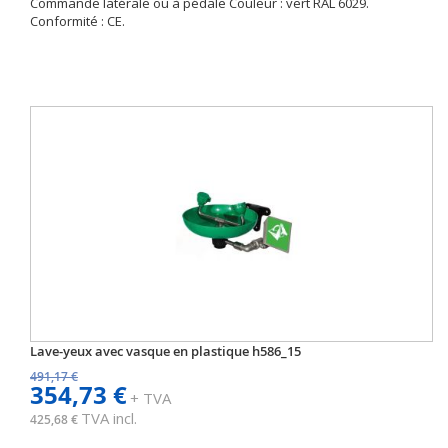
Commande latérale ou à pédale Couleur : vert RAL 6029.
Conformité : CE.
Lave-yeux avec vasque en plastique h586_15
491,17 €
354,73 €
+ TVA
TVA incl.
425,68 €