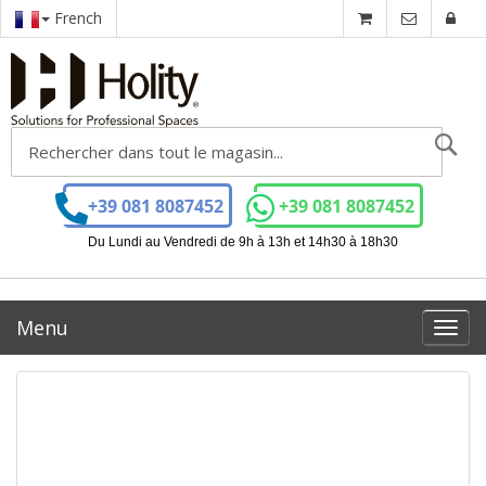
French
Ch
+39 081 8087452
+39 081 8087452
Du Lundi au Vendredi de 9h à 13h et 14h30 à 18h30
Menu
Toggl
navig
Passer
à
la
fin
de