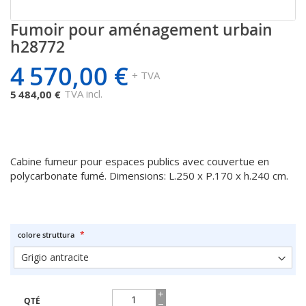
Fumoir pour aménagement urbain
Passer
au
h28772
début
4 570,00 €
de
+ TVA
la
TVA incl.
5 484,00 €
Galerie
d’images
Cabine fumeur pour espaces publics avec couvertue en
polycarbonate fumé. Dimensions: L.250 x P.170 x h.240 cm.
colore struttura
QTÉ